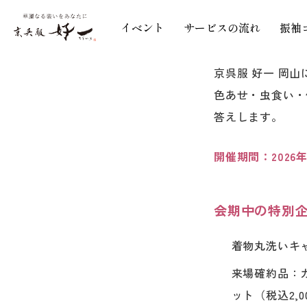
イベント
サービスの流れ
振袖
ホーム
>
イベント
>
きも
京呉服 好一 岡
色あせ・虫食い・
答えします。
開催期間：2026
会期中の特別
着物丸洗いキャ
来場確約品：
ット（税込2,0