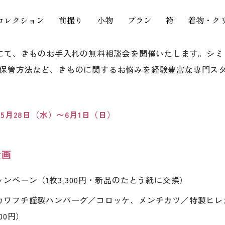
コレクション
前撮り
小物
プラン
袴
着物・ク
のお手入れ無料相談会 開催のお知らせ
山にて、きものお手入れの無料相談会を開催いたします。シ
保管方法など、きものに関するお悩みを経験豊富な専門ス
年5月28日（水）〜6月1日（日）
企画
ンペーン（1枚3,300円・新品のたとう紙に交換）
カワフチ謹製ハンバーグ／コロッケ、メンチカツ／特製ヒレ
00円）