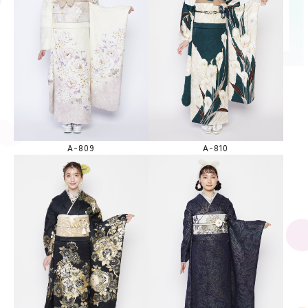
A-809
A-810