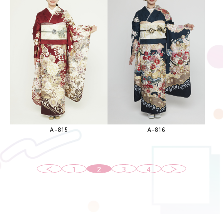
A-815
A-816
＜
1
2
3
4
＞